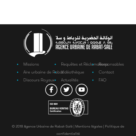
Missions
Requêtes et Réclamations
Responsables
Aire urbaine de Rabat
Vidéothèque
Contact
Discours Royaux
Actualités
FAQ
© 2018 Agence Urbaine de Rabat-Salé |
Mentions légales |
Politique de
confidentialité