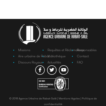
Missions
Requêtes et Réclamations
Responsables
Aire urbaine de Rabat
Vidéothèque
Contact
Discours Royaux
Actualités
FAQ
© 2018 Agence Urbaine de Rabat-Salé |
Mentions légales |
Politique de
confidentialité