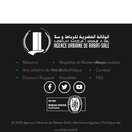
Missions
Requêtes et Réclamations
Responsables
Aire urbaine de Rabat
Vidéothèque
Contact
Discours Royaux
Actualités
FAQ
© 2018 Agence Urbaine de Rabat-Salé |
Mentions légales |
Politique de
confidentialité