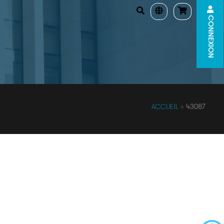
CONNEXION
ACCUEIL
»
43087