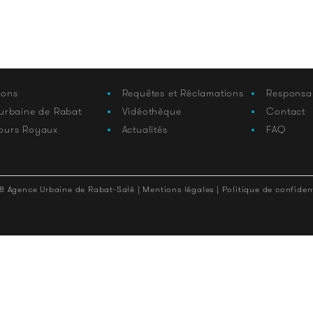
ions
Requêtes et Réclamations
Responsa
 urbaine de Rabat
Vidéothèque
Contact
ours Royaux
Actualités
FAQ
8 Agence Urbaine de Rabat-Salé |
Mentions légales |
Politique de confident