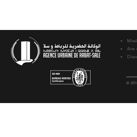
Miss
Aire
Disc
© 201