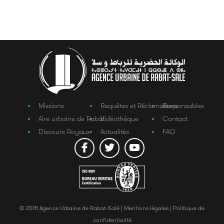
Missions
Requêtes et Réclamations
Responsables
Aire urbaine de Rabat
Vidéothèque
Contact
Discours Royaux
Actualités
FAQ
© 2018 Agence Urbaine de Rabat-Salé |
Mentions légales |
Politique de
confidentialité