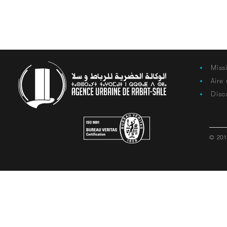
Miss
Aire
Disc
© 201