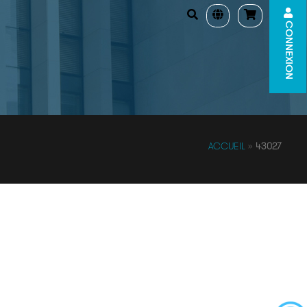
CONNEXION
ACCUEIL
»
43027