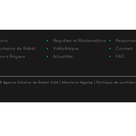
ions
Requêtes et Réclamations
Responsa
 urbaine de Rabat
Vidéothèque
Contact
ours Royaux
Actualités
FAQ
8 Agence Urbaine de Rabat-Salé |
Mentions légales |
Politique de confident