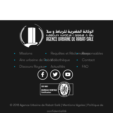
Missions
Requêtes et Réclamations
Responsables
Aire urbaine de Rabat
Vidéothèque
Contact
Discours Royaux
Actualités
FAQ
© 2018 Agence Urbaine de Rabat-Salé |
Mentions légales |
Politique de
confidentialité