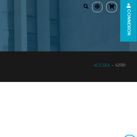
CONNEXION
ACCUEIL
»
42981