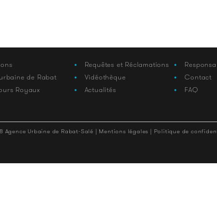
ions
Requêtes et Réclamations
Responsa
 urbaine de Rabat
Vidéothèque
Contact
ours Royaux
Actualités
FAQ
8 Agence Urbaine de Rabat-Salé |
Mentions légales |
Politique de confident