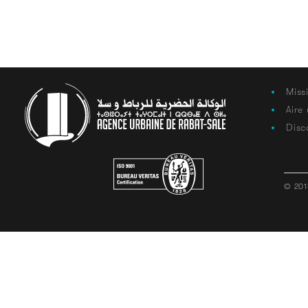
Miss
Aire
Disc
© 201