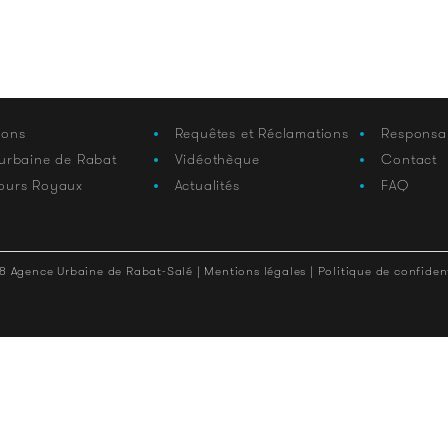
ions
Requêtes et Réclamations
Responsa
 urbaine de Rabat
Vidéothèque
Contact
ours Royaux
Actualités
FAQ
8 Agence Urbaine de Rabat-Salé |
Mentions légales |
Politique de confident