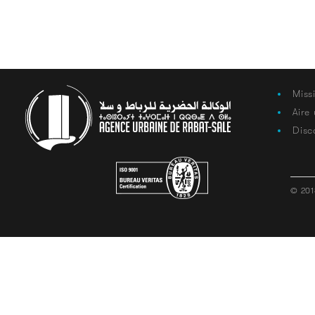
Miss
Aire
Disc
© 201