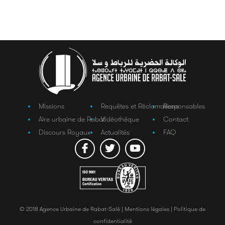
Missions
Requêtes et Réclamations
Responsables
Aire urbaine de Rabat
Vidéothèque
Contact
Discours Royaux
Actualités
FAQ
© 2018 Agence Urbaine de Rabat-Salé |
Mentions légales |
Politique de
confidentialité