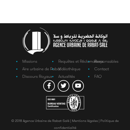
Missions
Requêtes et Réclamations
Responsables
Aire urbaine de Rabat
Vidéothèque
Contact
Discours Royaux
Actualités
FAQ
© 2018 Agence Urbaine de Rabat-Salé |
Mentions légales |
Politique de
confidentialité