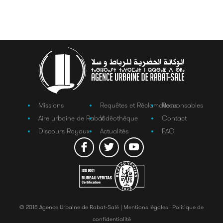
Missions
Requêtes et Réclamations
Responsables
Aire urbaine de Rabat
Vidéothèque
Contact
Discours Royaux
Actualités
FAQ
© 2018 Agence Urbaine de Rabat-Salé |
Mentions légales |
Politique de
confidentialité