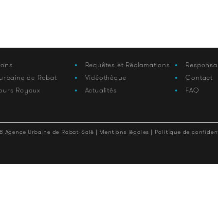
ions
Requêtes et Réclamations
Responsa
 urbaine de Rabat
Vidéothèque
Contact
ours Royaux
Actualités
FAQ
8 Agence Urbaine de Rabat-Salé |
Mentions légales |
Politique de confident