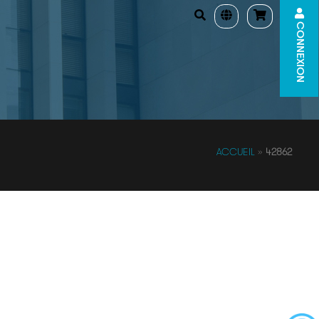
CONNEXION
ACCUEIL
»
42862