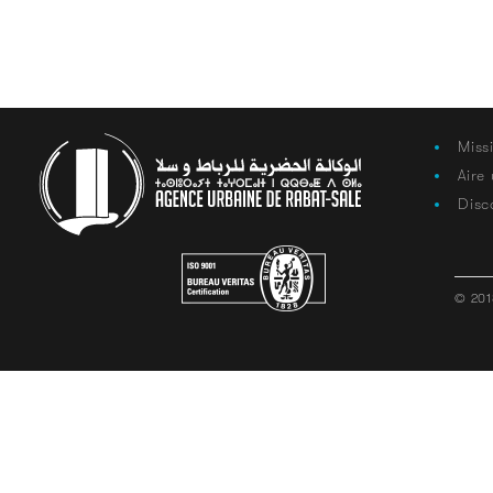
Miss
Aire
Disc
© 201