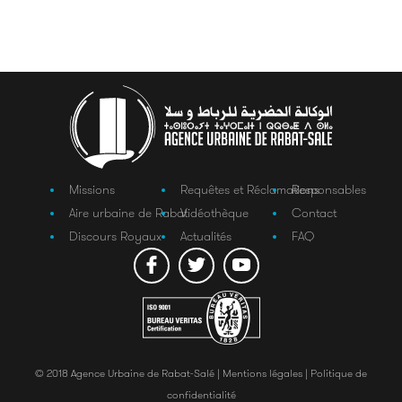
Missions
Requêtes et Réclamations
Responsables
Aire urbaine de Rabat
Vidéothèque
Contact
Discours Royaux
Actualités
FAQ
© 2018 Agence Urbaine de Rabat-Salé |
Mentions légales |
Politique de
confidentialité