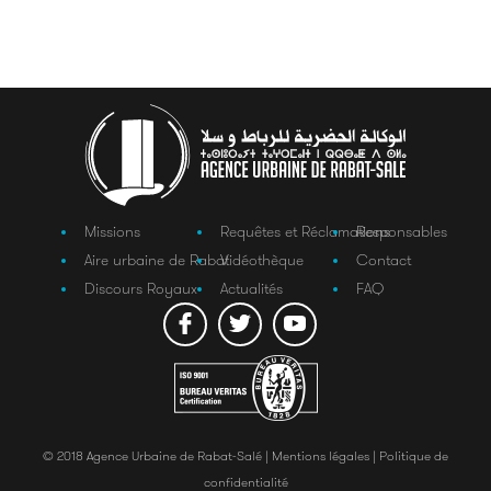
Missions
Requêtes et Réclamations
Responsables
Aire urbaine de Rabat
Vidéothèque
Contact
Discours Royaux
Actualités
FAQ
© 2018 Agence Urbaine de Rabat-Salé |
Mentions légales |
Politique de
confidentialité