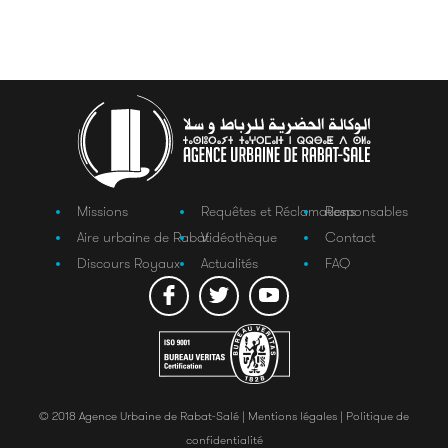
Missions
Requêtes et Réclamations
Responsables
Aire urbaine de Rabat
Vidéothèque
Contact
Discours Royaux
Actualités
FAQ
© 2018 Agence Urbaine de Rabat-Salé |
Mentions légales |
Politique de
confidentialité