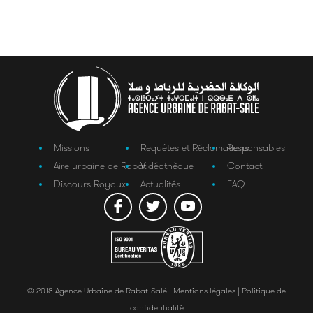
Missions
Requêtes et Réclamations
Responsables
Aire urbaine de Rabat
Vidéothèque
Contact
Discours Royaux
Actualités
FAQ
© 2018 Agence Urbaine de Rabat-Salé |
Mentions légales |
Politique de
confidentialité