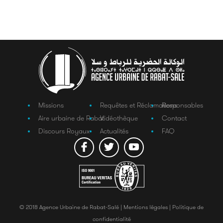
Missions
Requêtes et Réclamations
Responsables
Aire urbaine de Rabat
Vidéothèque
Contact
Discours Royaux
Actualités
FAQ
© 2018 Agence Urbaine de Rabat-Salé |
Mentions légales |
Politique de
confidentialité