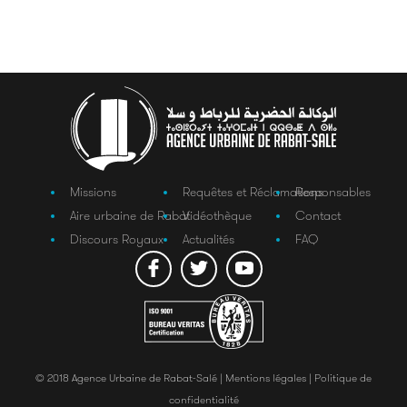
Missions
Requêtes et Réclamations
Responsables
Aire urbaine de Rabat
Vidéothèque
Contact
Discours Royaux
Actualités
FAQ
© 2018 Agence Urbaine de Rabat-Salé |
Mentions légales |
Politique de
confidentialité