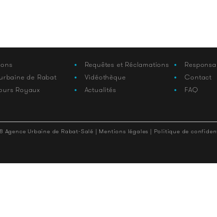
ions
Requêtes et Réclamations
Responsa
 urbaine de Rabat
Vidéothèque
Contact
ours Royaux
Actualités
FAQ
8 Agence Urbaine de Rabat-Salé |
Mentions légales |
Politique de confident