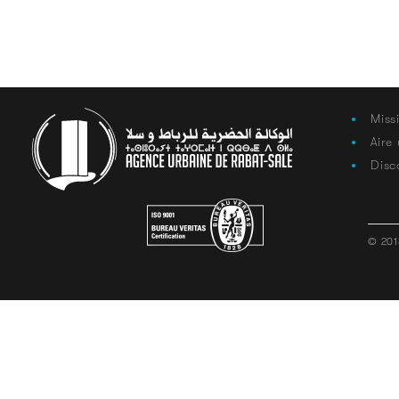
Miss
Aire
Disc
© 201