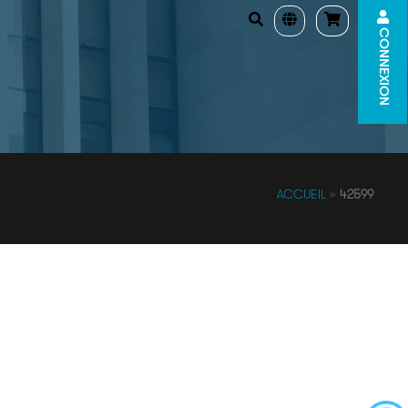
CONNEXION
ACCUEIL
»
42599