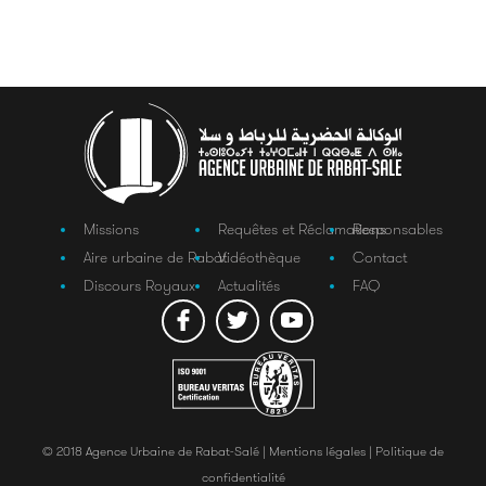
Missions
Requêtes et Réclamations
Responsables
Aire urbaine de Rabat
Vidéothèque
Contact
Discours Royaux
Actualités
FAQ
© 2018 Agence Urbaine de Rabat-Salé |
Mentions légales |
Politique de
confidentialité