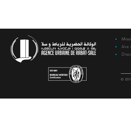
Miss
Aire
Disc
© 201