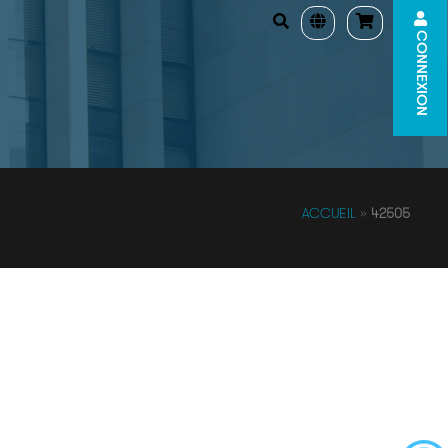
CONNEXION
ACCUEIL
»
42505