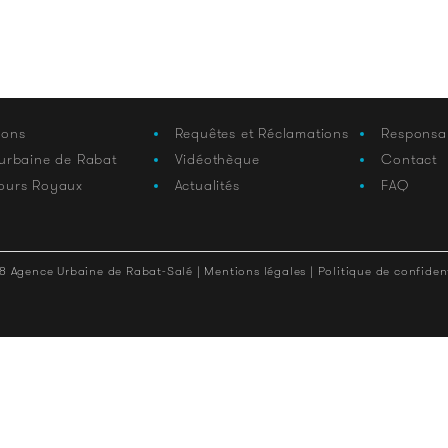
ions
Requêtes et Réclamations
Responsa
 urbaine de Rabat
Vidéothèque
Contact
ours Royaux
Actualités
FAQ
8 Agence Urbaine de Rabat-Salé |
Mentions légales |
Politique de confident