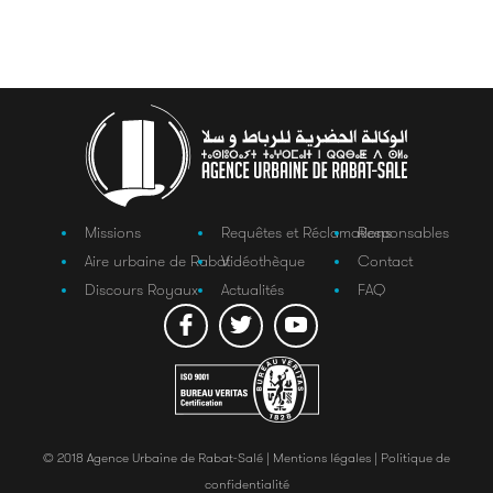
Missions
Requêtes et Réclamations
Responsables
Aire urbaine de Rabat
Vidéothèque
Contact
Discours Royaux
Actualités
FAQ
© 2018 Agence Urbaine de Rabat-Salé |
Mentions légales |
Politique de
confidentialité