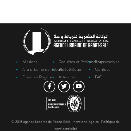
Missions
Requêtes et Réclamations
Responsables
Aire urbaine de Rabat
Vidéothèque
Contact
Discours Royaux
Actualités
FAQ
© 2018 Agence Urbaine de Rabat-Salé |
Mentions légales |
Politique de
confidentialité