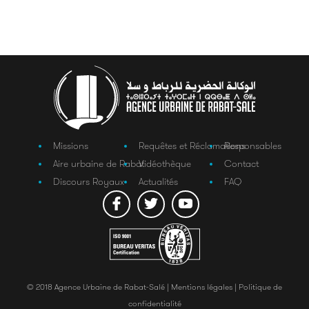
Missions
Requêtes et Réclamations
Responsables
Aire urbaine de Rabat
Vidéothèque
Contact
Discours Royaux
Actualités
FAQ
© 2018 Agence Urbaine de Rabat-Salé |
Mentions légales |
Politique de
confidentialité