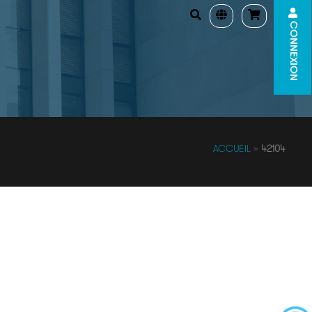
CONNEXION
ACCUEIL
»
42104