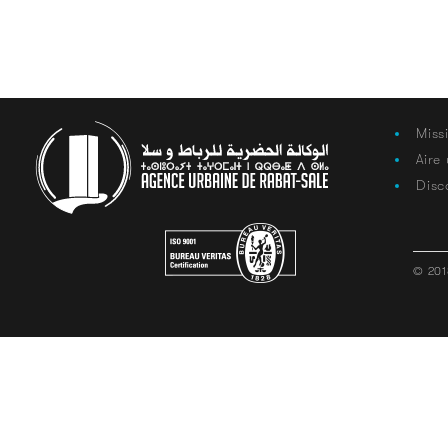
Miss
Aire
Disc
© 201