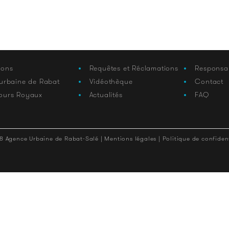
ions
Requêtes et Réclamations
Responsa
 urbaine de Rabat
Vidéothèque
Contact
ours Royaux
Actualités
FAQ
8 Agence Urbaine de Rabat-Salé |
Mentions légales |
Politique de confident