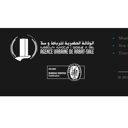
Miss
Aire
Disc
© 201