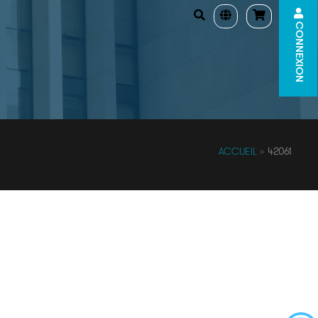
CONNEXION
ACCUEIL
»
42061