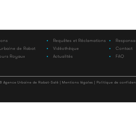
ions
Requêtes et Réclamations
Responsa
 urbaine de Rabat
Vidéothèque
Contact
ours Royaux
Actualités
FAQ
8 Agence Urbaine de Rabat-Salé |
Mentions légales |
Politique de confident