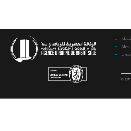
Miss
Aire
Disc
© 201