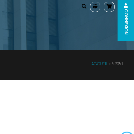
CONNEXION
ACCUEIL
»
42041