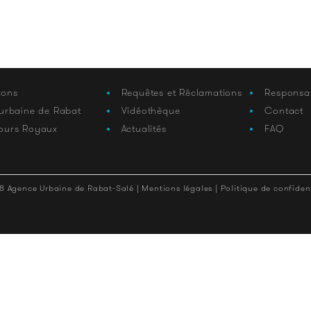
ions
Requêtes et Réclamations
Responsa
 urbaine de Rabat
Vidéothèque
Contact
ours Royaux
Actualités
FAQ
8 Agence Urbaine de Rabat-Salé |
Mentions légales |
Politique de confident