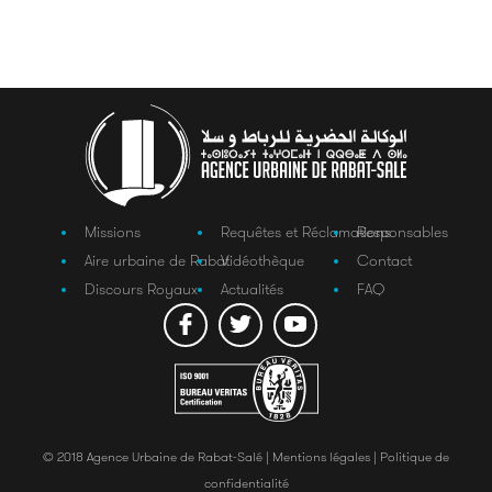
Missions
Requêtes et Réclamations
Responsables
Aire urbaine de Rabat
Vidéothèque
Contact
Discours Royaux
Actualités
FAQ
© 2018 Agence Urbaine de Rabat-Salé |
Mentions légales |
Politique de
confidentialité