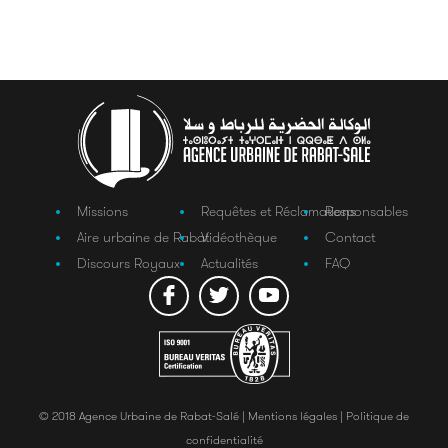
Missions
Requêtes et Réclamations
Responsables
Aire urbaine de Rabat
Vidéothèque
Contact
Discours Royaux
Actualités
FAQ
© 2018 Agence Urbaine de Rabat-Salé |
Mentions légales |
Politique de
confidentialité