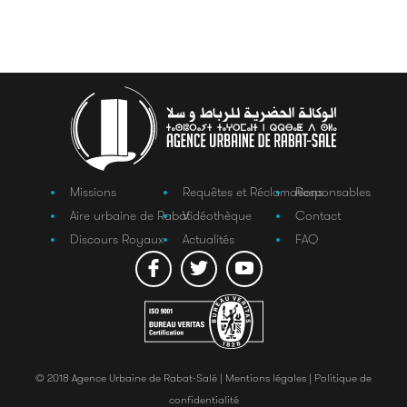
Missions
Requêtes et Réclamations
Responsables
Aire urbaine de Rabat
Vidéothèque
Contact
Discours Royaux
Actualités
FAQ
© 2018 Agence Urbaine de Rabat-Salé |
Mentions légales |
Politique de
confidentialité