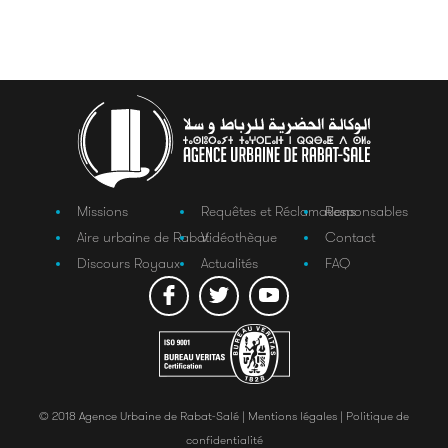
Missions
Requêtes et Réclamations
Responsables
Aire urbaine de Rabat
Vidéothèque
Contact
Discours Royaux
Actualités
FAQ
© 2018 Agence Urbaine de Rabat-Salé |
Mentions légales |
Politique de
confidentialité