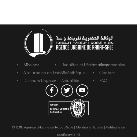
Missions
Requêtes et Réclamations
Responsables
Aire urbaine de Rabat
Vidéothèque
Contact
Discours Royaux
Actualités
FAQ
© 2018 Agence Urbaine de Rabat-Salé |
Mentions légales |
Politique de
confidentialité