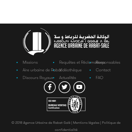
Missions
Requêtes et Réclamations
Responsables
Aire urbaine de Rabat
Vidéothèque
Contact
Discours Royaux
Actualités
FAQ
© 2018 Agence Urbaine de Rabat-Salé |
Mentions légales |
Politique de
confidentialité