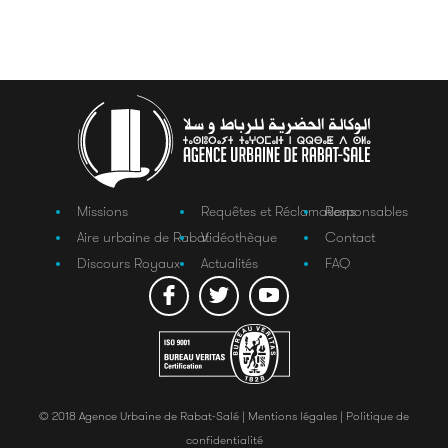
Missions
Requêtes et Réclamations
Responsables
Aire urbaine de Rabat
Vidéothèque
Contact
Discours Royaux
Actualités
FAQ
© 2018 Agence Urbaine de Rabat-Salé |
Mentions légales |
Politique de
confidentialité