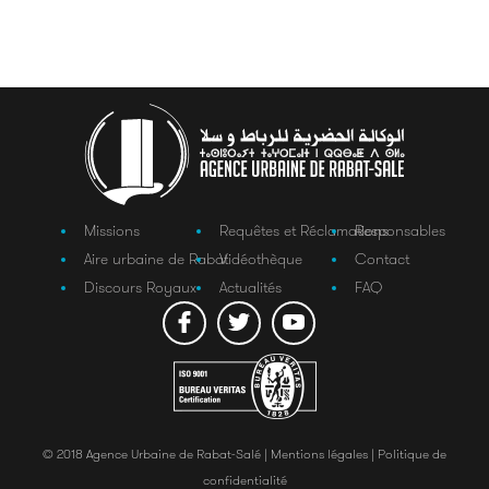
Missions
Requêtes et Réclamations
Responsables
Aire urbaine de Rabat
Vidéothèque
Contact
Discours Royaux
Actualités
FAQ
© 2018 Agence Urbaine de Rabat-Salé |
Mentions légales |
Politique de
confidentialité