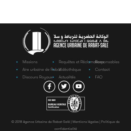
Missions
Requêtes et Réclamations
Responsables
Aire urbaine de Rabat
Vidéothèque
Contact
Discours Royaux
Actualités
FAQ
© 2018 Agence Urbaine de Rabat-Salé |
Mentions légales |
Politique de
confidentialité