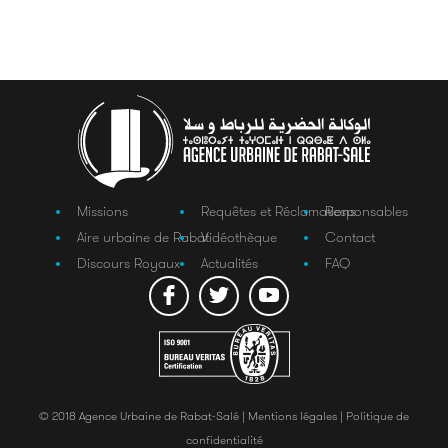
Missions
Requêtes et Réclamations
Responsables
Aire urbaine de Rabat
Vidéothèque
Contact
Discours Royaux
Actualités
FAQ
© 2018 Agence Urbaine de Rabat-Salé |
Mentions légales |
Politique de
confidentialité