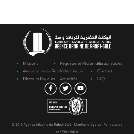
Missions
Requêtes et Réclamations
Responsables
Aire urbaine de Rabat
Vidéothèque
Contact
Discours Royaux
Actualités
FAQ
© 2018 Agence Urbaine de Rabat-Salé |
Mentions légales |
Politique de
confidentialité