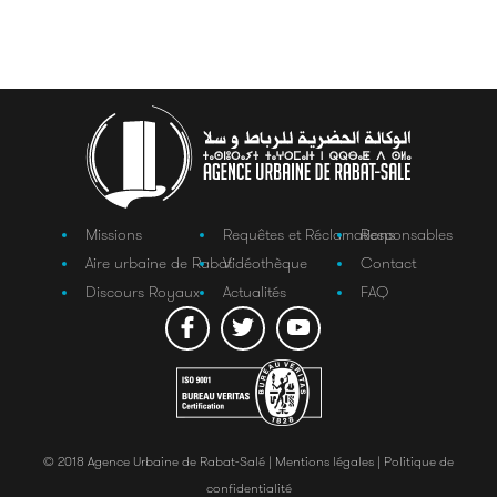
Missions
Requêtes et Réclamations
Responsables
Aire urbaine de Rabat
Vidéothèque
Contact
Discours Royaux
Actualités
FAQ
© 2018 Agence Urbaine de Rabat-Salé |
Mentions légales |
Politique de
confidentialité