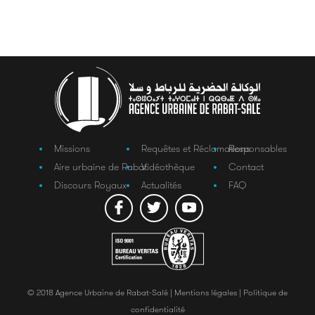
Missions
Requêtes et Réclamations
Responsables
Aire urbaine de Rabat
Vidéothèque
Contact
Discours Royaux
Actualités
FAQ
© 2018 Agence Urbaine de Rabat-Salé |
Mentions légales |
Politique de
confidentialité