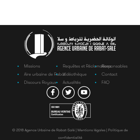
Missions
Requêtes et Réclamations
Responsables
Aire urbaine de Rabat
Vidéothèque
Contact
Discours Royaux
Actualités
FAQ
© 2018 Agence Urbaine de Rabat-Salé |
Mentions légales |
Politique de
confidentialité