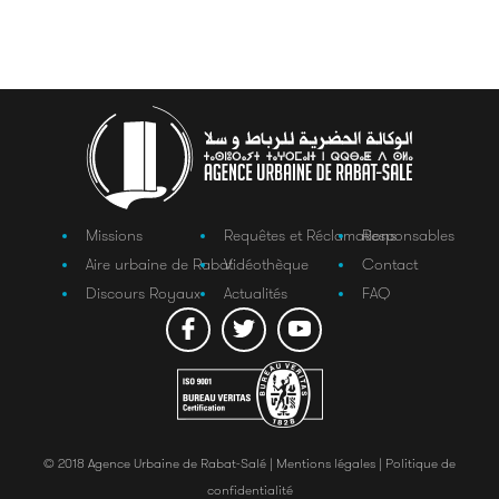
Missions
Requêtes et Réclamations
Responsables
Aire urbaine de Rabat
Vidéothèque
Contact
Discours Royaux
Actualités
FAQ
© 2018 Agence Urbaine de Rabat-Salé |
Mentions légales |
Politique de
confidentialité