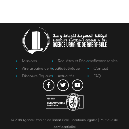
Missions
Requêtes et Réclamations
Responsables
Aire urbaine de Rabat
Vidéothèque
Contact
Discours Royaux
Actualités
FAQ
© 2018 Agence Urbaine de Rabat-Salé |
Mentions légales |
Politique de
confidentialité