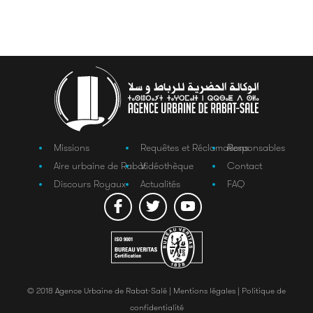
Missions
Requêtes et Réclamations
Responsables
Aire urbaine de Rabat
Vidéothèque
Contact
Discours Royaux
Actualités
FAQ
© 2018 Agence Urbaine de Rabat-Salé |
Mentions légales |
Politique de
confidentialité