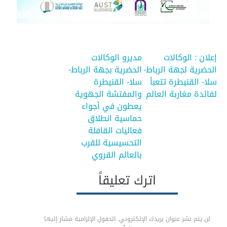
تصفّح
إعلان : الوكالات
مديرو الوكالات
الحضرية لجهة الرباط-
الحضرية بجهة الرباط-
المقالات
سلا- القنيطرة تتعبأ
سلا- القنيطرة
لفائدة مغاربة العالم
والمفتشة الجهوية
يعطون في أجواء
حماسية انطلاق
فعاليات القافلة
التحسيسية للقرب
بالعالم القروي
اترك تعليقاً
لن يتم نشر عنوان بريدك الإلكتروني.
الحقول الإلزامية مشار إليها
بـ
*