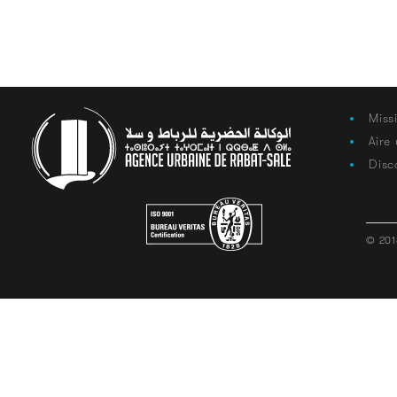
Miss
Aire
Disc
© 201