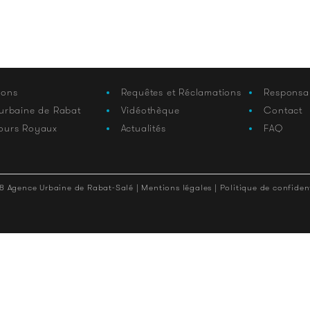
ions
Requêtes et Réclamations
Responsa
 urbaine de Rabat
Vidéothèque
Contact
ours Royaux
Actualités
FAQ
8 Agence Urbaine de Rabat-Salé |
Mentions légales |
Politique de confident