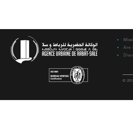
Miss
Aire
Disc
© 201