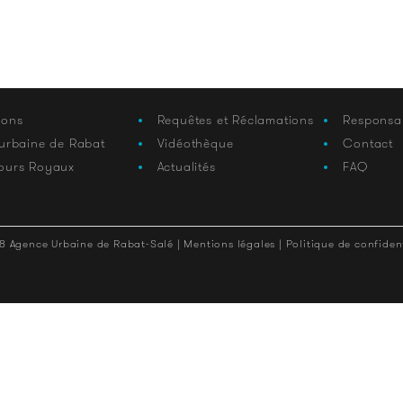
ions
Requêtes et Réclamations
Responsa
 urbaine de Rabat
Vidéothèque
Contact
ours Royaux
Actualités
FAQ
8 Agence Urbaine de Rabat-Salé |
Mentions légales |
Politique de confident