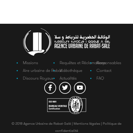
Missions
Requêtes et Réclamations
Responsables
Aire urbaine de Rabat
Vidéothèque
Contact
Discours Royaux
Actualités
FAQ
© 2018 Agence Urbaine de Rabat-Salé |
Mentions légales |
Politique de
confidentialité