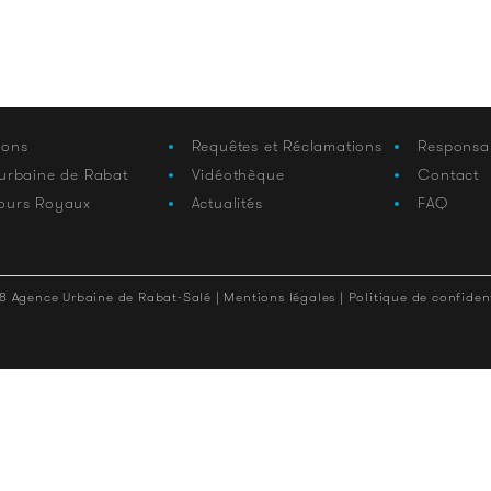
ions
Requêtes et Réclamations
Responsa
 urbaine de Rabat
Vidéothèque
Contact
ours Royaux
Actualités
FAQ
8 Agence Urbaine de Rabat-Salé |
Mentions légales |
Politique de confident