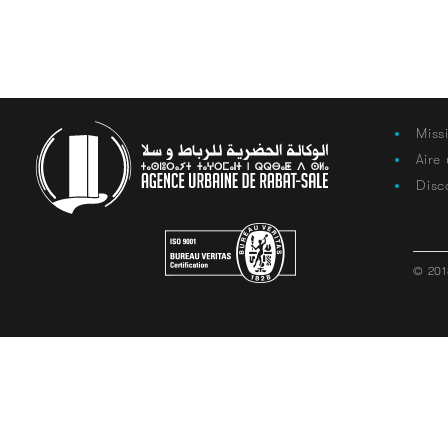
Miss
Aire
Disc
© 201